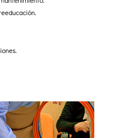
 mantenimiento.
reeducación.
iones.