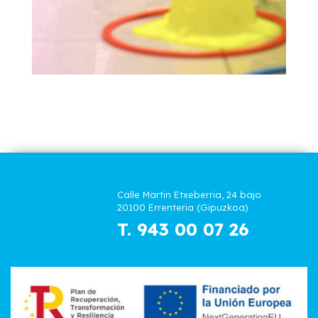
Calle Martin Etxeberria, 24 bajo
20100 Errenteria (Gipuzkoa)
T. 943 00 07 26