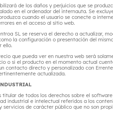
lizará de los daños y perjuicios que se produzc
talado en el ordenador del internauta. Se excluy
 produzca cuando el usuario se conecte a intern
rrores en el acceso al sitio web.
troa SL se reserva el derecho a actualizar, mod
como la configuración o presentación del mism
 ello.
cio que pueda ver en nuestra web será solament
cio o si el producto en el momento actual cuent
un contacto directo y personalizado con Errent
pertinentemente actualizada.
INDUSTRIAL
titular de todos los derechos sobre el software d
 industrial e intelectual referidos a los conte
y servicios de carácter público que no son pro